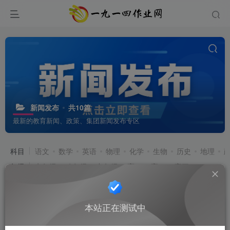
新闻发布
共10篇
最新的教育新闻、政策、集团新闻发布专区
科目
语文
数学
英语
物理
化学
生物
历史
地理
年级
七年级
八年级
九年级
高一
高二
高三
排序
更新
浏览
点赞
评论
关于启用Microsoft Office 365及员工账
本站正在测试中
号配置工作的通知