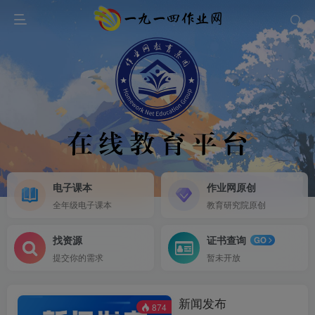
电子课本
作业网原创
全年级电子课本
教育研究院原创
找资源
证书查询
GO
提交你的需求
暂未开放
新闻发布
874