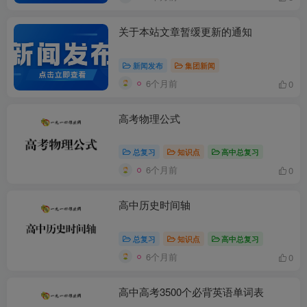
关于本站文章暂缓更新的通知
新闻发布
集团新闻
6个月前
0
高考物理公式
总复习
知识点
高中总复习
6个月前
0
高中历史时间轴
总复习
知识点
高中总复习
6个月前
0
高中高考3500个必背英语单词表