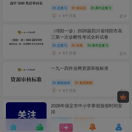
总复习
知识点
高中总复习
6个月前
0
（绵阳一诊）2026届四川省绵阳市高
三第一次诊断性考试全科试卷
总复习
试卷
高中总复习
6个月前
0
一九一四作业网资源审核标准
新闻发布
集团新闻
6个月前
0
2026年保定市中小学寒假放假时间安
排
教育新闻
新闻发布
6个月前
0