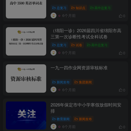
总复习
知识点
高中总复习
6个月前
0
（绵阳一诊）2026届四川省绵阳市高
三第一次诊断性考试全科试卷
总复习
试卷
高中总复习
6个月前
0
一九一四作业网资源审核标准
新闻发布
集团新闻
6个月前
0
2026年保定市中小学寒假放假时间安
排
教育新闻
新闻发布
6个月前
0