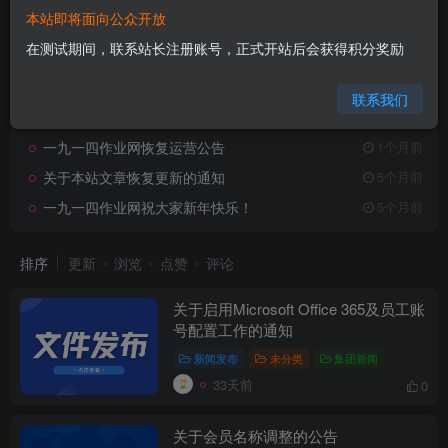
最新的教育新闻、政策、集团新
本站即将面向公众开放
闻发布专区
在测试期间，联系站长注册账号，正式开站后会获得积分奖励
10篇文章
关于启用Microsoft Office 365及员工账号配置工作的通知
33天前
联系我们
关于会员名称调整的公告
1个月前
一九一四作业网恢复运营公告
1个月前
关于本站文章恢复更新的通知
5个月前
一九一四作业网祝大家新年快乐！
5个月前
排序
更新
浏览
点赞
评论
关于启用Microsoft Office 365及员工账
号配置工作的通知
新闻发布
未分类
集团新闻
33天前
0
关于会员名称调整的公告